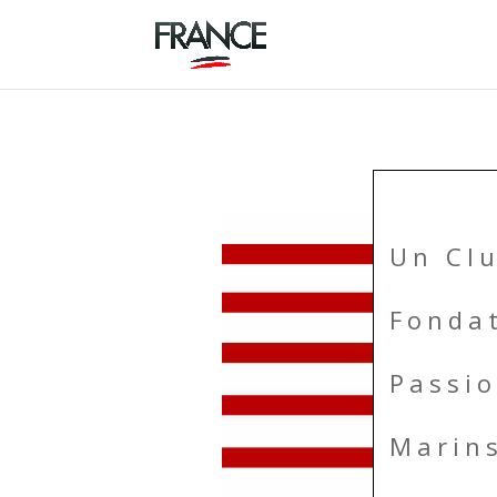
Un Cl
Fonda
Passi
Marin