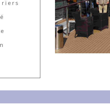
riers
té
ge
en