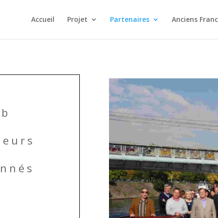
Accueil
Projet
Partenaires
Anciens Fran
ub
teurs
onnés
s